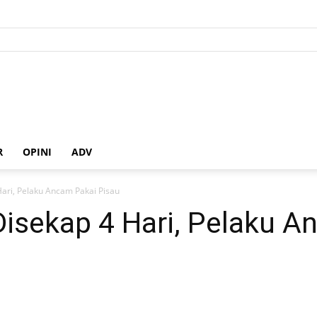
R
OPINI
ADV
Hari, Pelaku Ancam Pakai Pisau
Disekap 4 Hari, Pelaku A