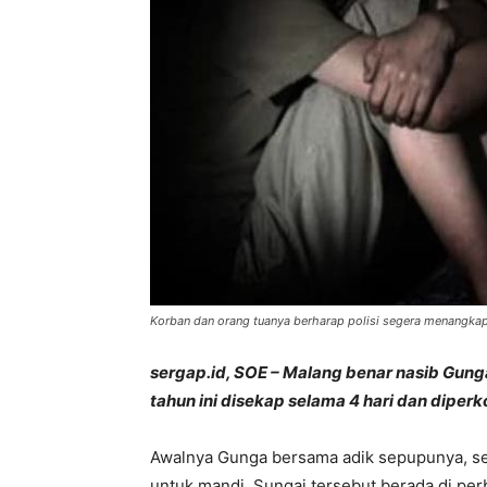
Korban dan orang tuanya berharap polisi segera menangkap
sergap.id, SOE – Malang benar nasib Gung
tahun ini disekap selama 4 hari dan diperk
Awalnya Gunga bersama adik sepupunya, seb
untuk mandi. Sungai tersebut berada di pe