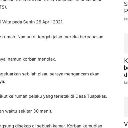
S
TS).
P
Ju
0 Wita pada Senin 26 April 2021.
e rumah. Namun di tengah jalan mereka berpapasan
nya, namun korban menolak.
K
b
geluarkan sebilah pisau seraya mengancam akan
d
ya.
Ju
a ikut ke rumah pelaku yang terletak di Desa Tuapakas.
n waktu sekitar 30 menit.
V
langsung disekap di sebuah kamar. Korban kemudian