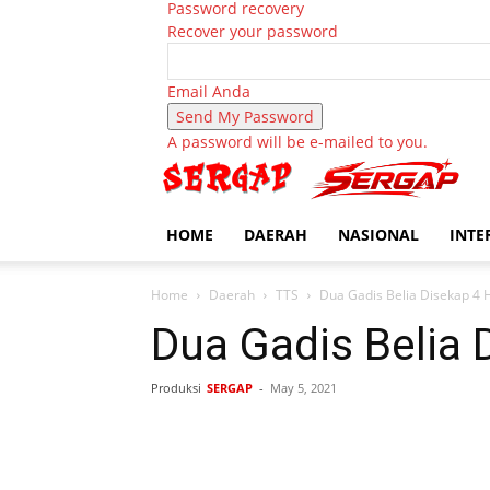
Password recovery
Recover your password
Email Anda
A password will be e-mailed to you.
HOME
DAERAH
NASIONAL
INTE
Home
Daerah
TTS
Dua Gadis Belia Disekap 4 
Dua Gadis Belia 
Produksi
SERGAP
-
May 5, 2021