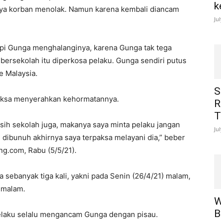
k
lnya korban menolak. Namun karena kembali diancam
Ju
api Gunga menghalanginya, karena Gunga tak tega
 bersekolah itu diperkosa pelaku. Gunga sendiri putus
e Malaysia.
S
paksa menyerahkan kehormatannya.
R
T
asih sekolah juga, makanya saya minta pelaku jangan
Ju
an dibunuh akhirnya saya terpaksa melayani dia,” beber
g.com, Rabu (5/5/21).
 sebanyak tiga kali, yakni pada Senin (26/4/21) malam,
 malam.
W
B
 pelaku selalu mengancam Gunga dengan pisau.