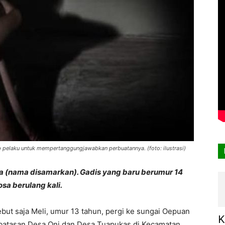
 pelaku untuk mempertanggungjawabkan perbuatannya. (foto: ilustrasi)
a (nama disamarkan). Gadis yang baru berumur 14
osa berulang kali.
ut saja Meli, umur 13 tahun, pergi ke sungai Oepuan
K
rbatasan Desa Oni dan Desa Tuapukas di Kecamatan