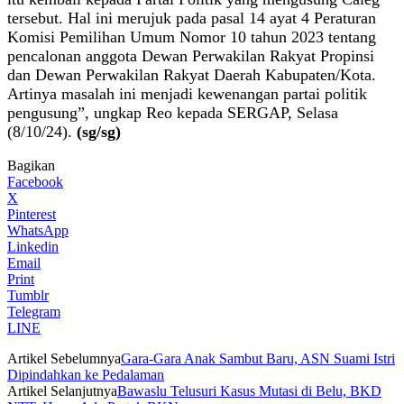
tersebut. Hal ini merujuk pada pasal 14 ayat 4 Peraturan
Komisi Pemilihan Umum Nomor 10 tahun 2023 tentang
pencalonan anggota Dewan Perwakilan Rakyat Propinsi
dan Dewan Perwakilan Rakyat Daerah Kabupaten/Kota.
Artinya masalah ini menjadi kewenangan partai politik
pengusung”, ungkap Reo kepada SERGAP, Selasa
(8/10/24).
(sg/sg)
Bagikan
Facebook
X
Pinterest
WhatsApp
Linkedin
Email
Print
Tumblr
Telegram
LINE
Artikel Sebelumnya
Gara-Gara Anak Sambut Baru, ASN Suami Istri
Dipindahkan ke Pedalaman
Artikel Selanjutnya
Bawaslu Telusuri Kasus Mutasi di Belu, BKD