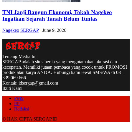
TNI Janji Bangun Ekonomi, Tokoh Nagekeo
Ingatkan Sejarah Tanah Belum Tuntas
Nagekeo
SERGAP
-
June 9, 2026
Tentang Media Ini
SERGAP adalah situs berita yang mengutamakan akurasi dan
kecepatan. Memiliki jutaan pembaca yang cocok untuk PROMOSI
produk atau karya ANDA. Hubungi kami lewat SMS/WA di 081
339 069 666.
Kontak:
idsergap@gmail.com
Ikuti Kami
PMS
PP
Redaksi
© HAK CIPTA SERGAP.ID