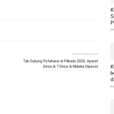
K
S
P
Ju
Artikel Selanjutnya
Tak Dukung Petahana di Pilkada 2020, Aparat
K
Desa di 7 Desa di Malaka Dipecat
b
d
Ju