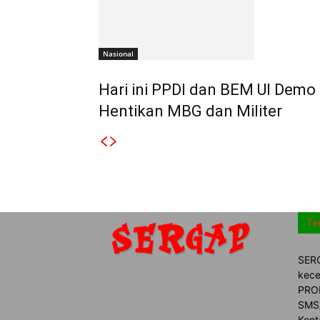
Nasional
Hari ini PPDI dan BEM UI Demo
Hentikan MBG dan Militer
Te
SERG
kece
PROM
SMS/
Kont