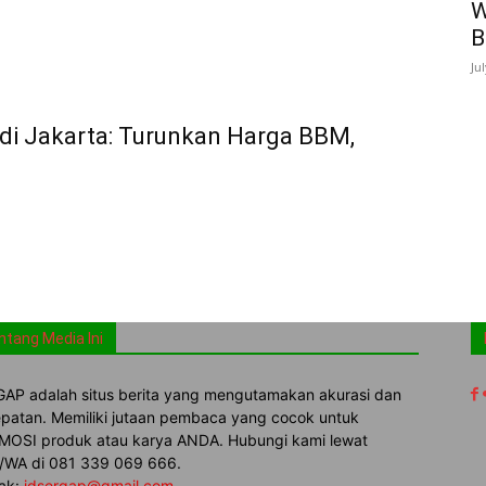
W
B
Ju
 di Jakarta: Turunkan Harga BBM,
ntang Media Ini
AP adalah situs berita yang mengutamakan akurasi dan
patan. Memiliki jutaan pembaca yang cocok untuk
OSI produk atau karya ANDA. Hubungi kami lewat
WA di 081 339 069 666.
ak:
idsergap@gmail.com