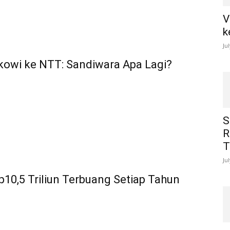
V
k
Ju
kowi ke NTT: Sandiwara Apa Lagi?
S
R
T
Ju
10,5 Triliun Terbuang Setiap Tahun