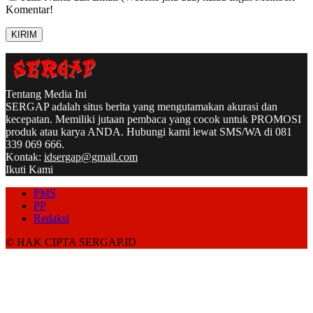
Komentar!
Tentang Media Ini
SERGAP adalah situs berita yang mengutamakan akurasi dan
kecepatan. Memiliki jutaan pembaca yang cocok untuk PROMOSI
produk atau karya ANDA. Hubungi kami lewat SMS/WA di 081
339 069 666.
Kontak:
idsergap@gmail.com
Ikuti Kami
PMS
PP
Redaksi
© HAK CIPTA SERGAP.ID