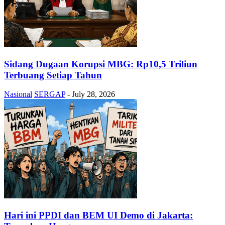
Sidang Dugaan Korupsi MBG: Rp10,5 Triliun
Terbuang Setiap Tahun
Nasional
SERGAP
-
July 28, 2026
Hari ini PPDI dan BEM UI Demo di Jakarta: