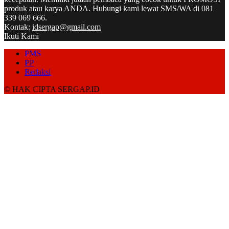
produk atau karya ANDA. Hubungi kami lewat SMS/WA di 081
339 069 666.
Kontak:
idsergap@gmail.com
Ikuti Kami
PMS
PP
Redaksi
© HAK CIPTA SERGAP.ID