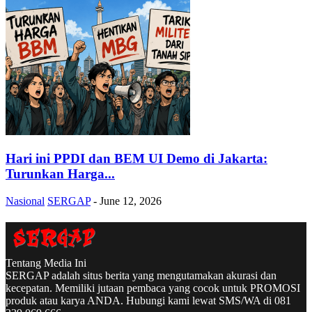
Hari ini PPDI dan BEM UI Demo di Jakarta:
Turunkan Harga...
Nasional
SERGAP
-
June 12, 2026
Tentang Media Ini
SERGAP adalah situs berita yang mengutamakan akurasi dan
kecepatan. Memiliki jutaan pembaca yang cocok untuk PROMOSI
produk atau karya ANDA. Hubungi kami lewat SMS/WA di 081