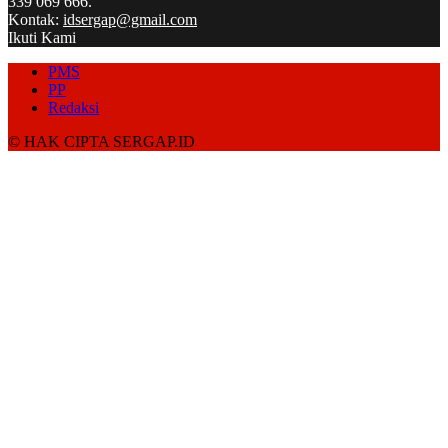
339 069 666.
Kontak:
idsergap@gmail.com
Ikuti Kami
PMS
PP
Redaksi
© HAK CIPTA SERGAP.ID