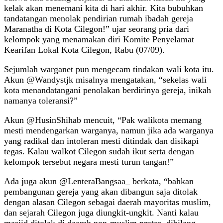
kelak akan menemani kita di hari akhir. Kita bubuhkan
tandatangan menolak pendirian rumah ibadah gereja
Maranatha di Kota Cilegon!” ujar seorang pria dari
kelompok yang menamakan diri Komite Penyelamat
Kearifan Lokal Kota Cilegon, Rabu (07/09).
Sejumlah warganet pun mengecam tindakan wali kota itu.
Akun @Wandystjk misalnya mengatakan, “sekelas wali
kota menandatangani penolakan berdirinya gereja, inikah
namanya toleransi?”
Akun @HusinShihab mencuit, “Pak walikota memang
mesti mendengarkan warganya, namun jika ada warganya
yang radikal dan intoleran mesti ditindak dan disikapi
tegas. Kalau walkot Cilegon sudah ikut serta dengan
kelompok tersebut negara mesti turun tangan!”
Ada juga akun @LenteraBangsaa_ berkata, “bahkan
pembangunan gereja yang akan dibangun saja ditolak
dengan alasan Cilegon sebagai daerah mayoritas muslim,
dan sejarah Cilegon juga diungkit-ungkit. Nanti kalau
masjid ditolak di daerah non-muslim protes, dibilang