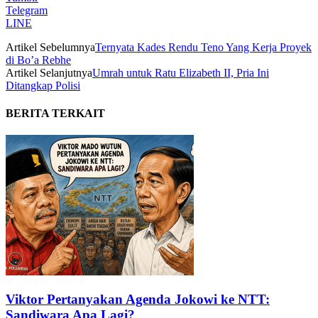
Telegram
LINE
Artikel Sebelumnya
Ternyata Kades Rendu Teno Yang Kerja Proyek
di Bo’a Rebhe
Artikel Selanjutnya
Umrah untuk Ratu Elizabeth II, Pria Ini
Ditangkap Polisi
BERITA TERKAIT
Viktor Pertanyakan Agenda Jokowi ke NTT:
Sandiwara Apa Lagi?