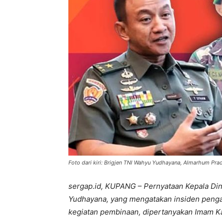
Foto dari kiri: Brigjen TNI Wahyu Yudhayana, Almarhum P
sergap.id, KUPANG – Pernyataan Kepala Di
Yudhayana, yang mengatakan insiden penga
kegiatan pembinaan, dipertanyakan Imam Ka