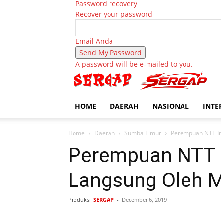
Password recovery
Recover your password
Email Anda
A password will be e-mailed to you.
HOME
DAERAH
NASIONAL
INTE
Home
Daerah
Sumba Timur
Perempuan NTT In
Perempuan NTT I
Langsung Oleh M
Produksi
SERGAP
-
December 6, 2019