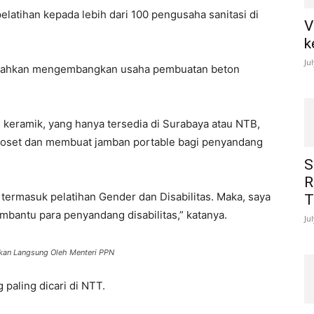
latihan kepada lebih dari 100 pengusaha sanitasi di
V
k
Ju
bahkan mengembangkan usaha pembuatan beton
 keramik, yang hanya tersedia di Surabaya atau NTB,
loset dan membuat jamban portable bagi penyandang
S
R
 termasuk pelatihan Gender dan Disabilitas. Maka, saya
T
bantu para penyandang disabilitas,” katanya.
Ju
kan Langsung Oleh Menteri PPN
paling dicari di NTT.