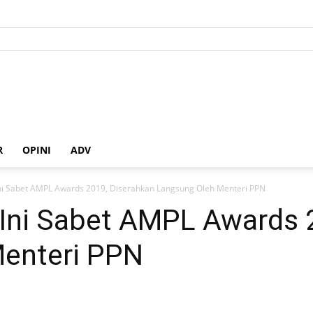
R
OPINI
ADV
i Sabet AMPL Awards 2019, Diserahkan Langsung Oleh Menteri PPN
ni Sabet AMPL Awards 2
enteri PPN