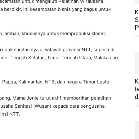
Kecamatan untuk mengikuti Pelatihan Wirausaha
aya berpikir, ini kesempatan bisnis yang bagus untuk
K
S
P
an jamban, khususnya untuk memproduksi kloset.
Ju
roduk sanitasinya di wilayah provinsi NTT, seperti di
imor Tengah Selatan, Timor Tengah Utara, Malaka dan
K
 Papua, Kalimantan, NTB, dan negara Timor Leste.
b
d
ang, Mama Jenie turut aktif memberikan pelatihan
Ju
rausaha Sanitasi (Wusan) kepada para pengusaha
vinsi NTT.