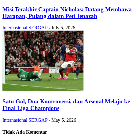
Misi Terakhir Captain Nicholas: Datang Membawa
Harapan, Pulang dalam Peti Jenazah
Internasional
SERGAP
-
July 5, 2026
Satu Gol, Dua Kontroversi, dan Arsenal Melaju ke
Final Liga Champions
Internasional
SERGAP
-
May 5, 2026
Tidak Ada Komentar