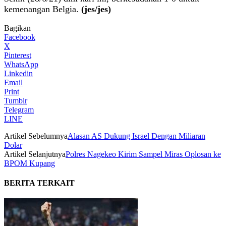
kemenangan Belgia.
(jes/jes)
Bagikan
Facebook
X
Pinterest
WhatsApp
Linkedin
Email
Print
Tumblr
Telegram
LINE
Artikel Sebelumnya
Alasan AS Dukung Israel Dengan Miliaran
Dolar
Artikel Selanjutnya
Polres Nagekeo Kirim Sampel Miras Oplosan ke
BPOM Kupang
BERITA TERKAIT