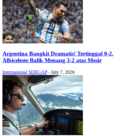
Argentina Bangkit Dramatis! Tertinggal 0-2,
Albiceleste Balik Menang 3-2 atas Mesir
Internasional
SERGAP
-
July 7, 2026