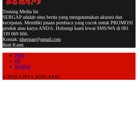
Tentang Media Ini
SERGAP adalah situs berita yang mengutamakan akurasi dan
kecepatan. Memiliki jutaan pembaca yang cocok untuk PROMOSI
produk atau karya ANDA. Hubungi kami lewat SMS/WA di 081
339 069 666.
Kontak:
idsergap@gmail.com
Ikuti Kami
PMS
PP
Redaksi
© HAK CIPTA SERGAP.ID