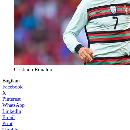
Cristiano Ronaldo
Bagikan
Facebook
X
Pinterest
WhatsApp
Linkedin
Email
Print
Tumblr