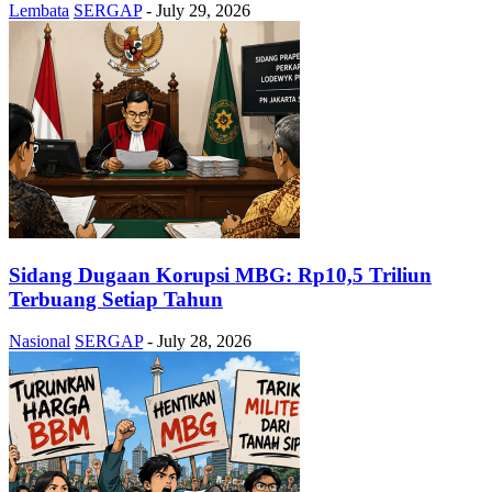
Lembata
SERGAP
-
July 29, 2026
Sidang Dugaan Korupsi MBG: Rp10,5 Triliun
Terbuang Setiap Tahun
Nasional
SERGAP
-
July 28, 2026