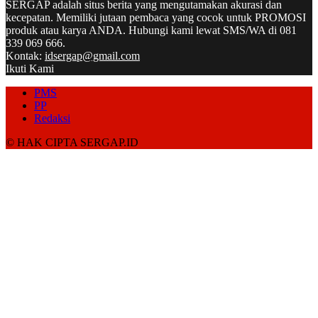
SERGAP adalah situs berita yang mengutamakan akurasi dan
kecepatan. Memiliki jutaan pembaca yang cocok untuk PROMOSI
produk atau karya ANDA. Hubungi kami lewat SMS/WA di 081
339 069 666.
Kontak:
idsergap@gmail.com
Ikuti Kami
PMS
PP
Redaksi
© HAK CIPTA SERGAP.ID