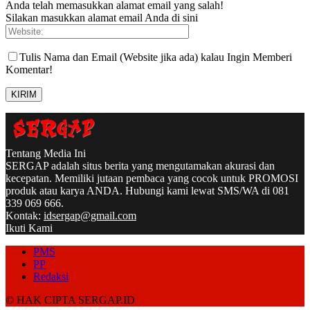
Anda telah memasukkan alamat email yang salah!
Silakan masukkan alamat email Anda di sini
Tulis Nama dan Email (Website jika ada) kalau Ingin Memberi
Komentar!
Tentang Media Ini
SERGAP adalah situs berita yang mengutamakan akurasi dan
kecepatan. Memiliki jutaan pembaca yang cocok untuk PROMOSI
produk atau karya ANDA. Hubungi kami lewat SMS/WA di 081
339 069 666.
Kontak:
idsergap@gmail.com
Ikuti Kami
PMS
PP
Redaksi
© HAK CIPTA SERGAP.ID