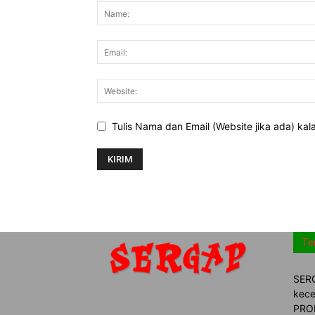
Tulis Nama dan Email (Website jika ada) ka
Te
SERG
kece
PROM