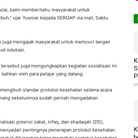
mulai, kami memberitahu masyarakat untuk
h,” ujar Yusniar kepada SERGAP via mail, Sabtu
mas juga mengajak masyarakat untuk memcuci tangan
tuk edukasi.
K
tersebut juga mengungkapkan kegiatan sosialisasi ini
S
bahkan oleh para pelajar yang datang.
P
Ju
 mengikuti standar protokol kesehatan selama acara
memang sebelumnya sudah pernah mengadakan
sasi potensi zakat, infaq, dan shadaqah (ZIS),
K
menyadari pentingnya penerapan protokol kesehatan.
b
yarakat diharapkan tetap mematuhi protokol kesehatan