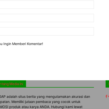
lau Ingin Memberi Komentar!
ntang Media Ini
AP adalah situs berita yang mengutamakan akurasi dan
patan. Memiliki jutaan pembaca yang cocok untuk
OSI produk atau karya ANDA. Hubungi kami lewat