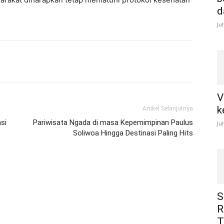
d
Ju
V
k
Artikel Selanjutnya
si
Pariwisata Ngada di masa Kepemimpinan Paulus
Ju
Soliwoa Hingga Destinasi Paling Hits
S
R
T