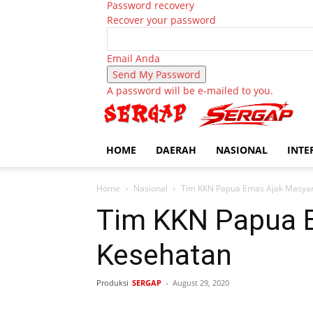
Password recovery
Recover your password
Email Anda
A password will be e-mailed to you.
HOME
DAERAH
NASIONAL
INTE
Home
Nasional
Tim KKN Papua Emas Ajak Masyara
Tim KKN Papua E
Kesehatan
Produksi
SERGAP
-
August 29, 2020