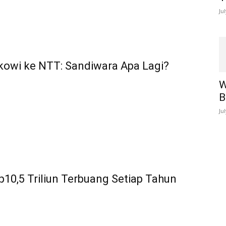
Ju
kowi ke NTT: Sandiwara Apa Lagi?
W
B
Ju
10,5 Triliun Terbuang Setiap Tahun