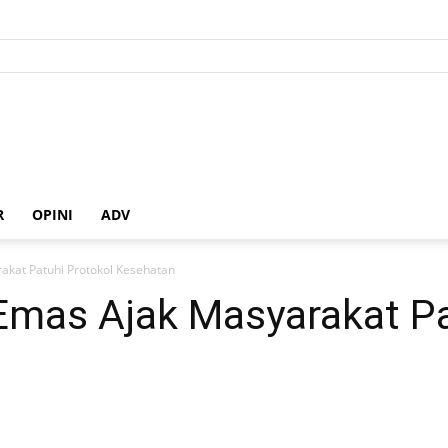
R
OPINI
ADV
kat Patuhi Protokol Kesehatan
mas Ajak Masyarakat Pa