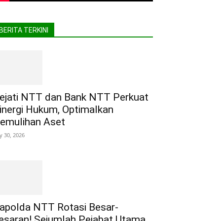
BERITA TERKINI
ejati NTT dan Bank NTT Perkuat
inergi Hukum, Optimalkan
emulihan Aset
ly 30, 2026
apolda NTT Rotasi Besar-
esaran! Sejumlah Pejabat Utama