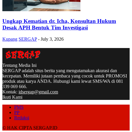
Ungkap Kematian dr. Icha, Konsultan Hukum
Desak APH Bentuk Tim Investigasi
Kupang
SERGAP
-
July 3, 2026
Tentang Media Ini
SERGAP adalah situs berita yang mengutamakan akurasi dan
kecepatan. Memiliki jutaan pembaca yang cocok untuk PROMOSI
produk atau karya ANDA. Hubungi kami lewat SMS/WA di 081
339 069 666.
Kontak:
idsergap@gmail.com
Ikuti Kami
PMS
PP
Redaksi
© HAK CIPTA SERGAP.ID