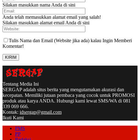
Silakan masukkan nama Anda di sini
Anda telah memasukkan alamat email yang salah!
Silakan masukkan alamat email Anda di sini
Tulis Nama dan Email (Website jika ada) kalau Ingin Memberi
Komentar!
Tentang Media Ini
SERGAP adalah situs berita yang mengutamakan akurasi dan
kecepatan. Memiliki jutaan pembaca yang cocok untuk PROMOSI
produk atau karya ANDA. Hubungi kami lewat SMS/WA di 081
339 069 666.
Kontak:
idsergap@gmail.com
Ikuti Kami
PMS
PP
Redaksi