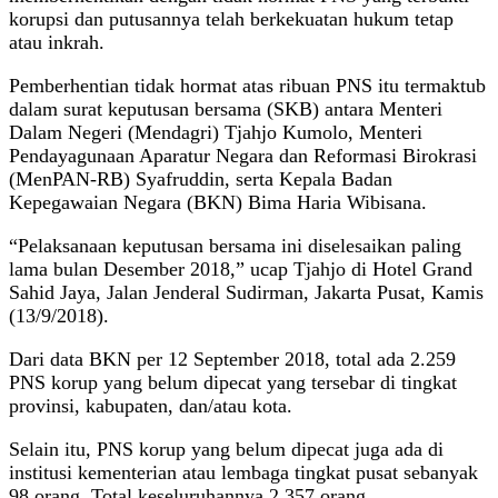
korupsi dan putusannya telah berkekuatan hukum tetap
atau inkrah.
Pemberhentian tidak hormat atas ribuan PNS itu termaktub
dalam surat keputusan bersama (SKB) antara Menteri
Dalam Negeri (Mendagri) Tjahjo Kumolo, Menteri
Pendayagunaan Aparatur Negara dan Reformasi Birokrasi
(MenPAN-RB) Syafruddin, serta Kepala Badan
Kepegawaian Negara (BKN) Bima Haria Wibisana.
“Pelaksanaan keputusan bersama ini diselesaikan paling
lama bulan Desember 2018,” ucap Tjahjo di Hotel Grand
Sahid Jaya, Jalan Jenderal Sudirman, Jakarta Pusat, Kamis
(13/9/2018).
Dari data BKN per 12 September 2018, total ada 2.259
PNS korup yang belum dipecat yang tersebar di tingkat
provinsi, kabupaten, dan/atau kota.
Selain itu, PNS korup yang belum dipecat juga ada di
institusi kementerian atau lembaga tingkat pusat sebanyak
98 orang. Total keseluruhannya 2.357 orang.