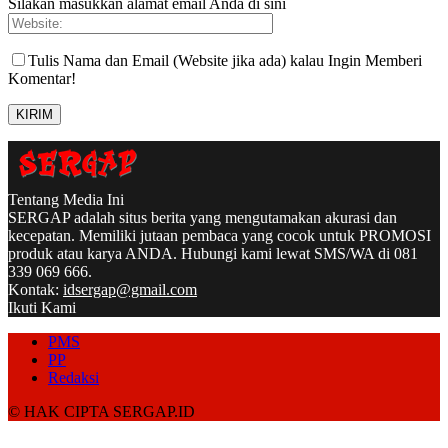
Silakan masukkan alamat email Anda di sini
Tulis Nama dan Email (Website jika ada) kalau Ingin Memberi
Komentar!
Tentang Media Ini
SERGAP adalah situs berita yang mengutamakan akurasi dan
kecepatan. Memiliki jutaan pembaca yang cocok untuk PROMOSI
produk atau karya ANDA. Hubungi kami lewat SMS/WA di 081
339 069 666.
Kontak:
idsergap@gmail.com
Ikuti Kami
PMS
PP
Redaksi
© HAK CIPTA SERGAP.ID