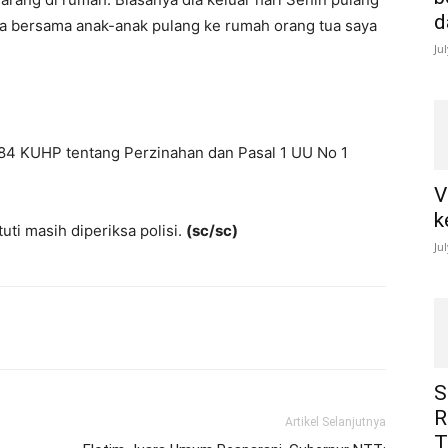
d
aya bersama anak-anak pulang ke rumah orang tua saya
Ju
 284 KUHP tentang Perzinahan dan Pasal 1 UU No 1
V
k
uti masih diperiksa polisi.
(sc/sc)
Ju
S
R
Artikel Selanjutnya
T