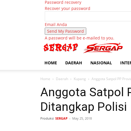
Password recovery
Recover your password
Email Anda
A password will be e-mailed to you.
HOME
DAERAH
NASIONAL
INTE
Home
Daerah
Kupang
Anggota Satpol PP Prov
Anggota Satpol 
Ditangkap Polisi
Produksi
SERGAP
-
May 25, 2018