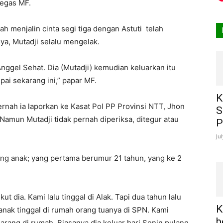
tegas MF.
h menjalin cinta segi tiga dengan Astuti telah
ya, Mutadji selalu mengelak.
 Anggel Sehat. Dia (Mutadji) kemudian keluarkan itu
ai sekarang ini,” papar MF.
K
rnah ia laporkan ke Kasat Pol PP Provinsi NTT, Jhon
S
Namun Mutadji tidak pernah diperiksa, ditegur atau
P
Ju
rang anak; yang pertama berumur 21 tahun, yang ke 2
t dia. Kami lalu tinggal di Alak. Tapi dua tahun lalu
K
-anak tinggal di rumah orang tuanya di SPN. Kami
b
a jarang di rumah. Biasanya dia keluar hari Senin pulang