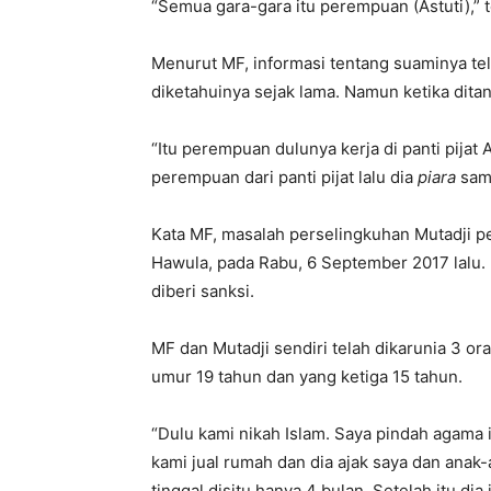
“Semua gara-gara itu perempuan (Astuti),” 
Menurut MF, informasi tentang suaminya tela
diketahuinya sejak lama. Namun ketika ditan
“Itu perempuan dulunya kerja di panti pijat
perempuan dari panti pijat lalu dia
piara
samp
Kata MF, masalah perselingkuhan Mutadji pe
Hawula, pada Rabu, 6 September 2017 lalu. 
diberi sanksi.
MF dan Mutadji sendiri telah dikarunia 3 o
umur 19 tahun dan yang ketiga 15 tahun.
“Dulu kami nikah Islam. Saya pindah agama iku
kami jual rumah dan dia ajak saya dan anak
tinggal disitu hanya 4 bulan. Setelah itu di