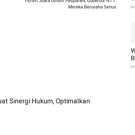
Flotim Juara Umum Pesparani, Gubernur NTT:
Mereka Berusaha Serius
Ju
W
B
Ju
at Sinergi Hukum, Optimalkan