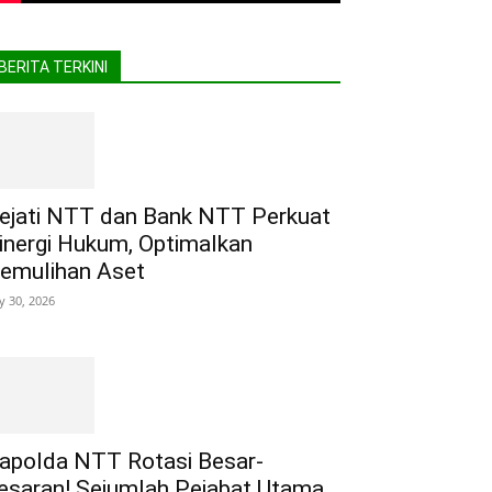
BERITA TERKINI
ejati NTT dan Bank NTT Perkuat
inergi Hukum, Optimalkan
emulihan Aset
ly 30, 2026
apolda NTT Rotasi Besar-
esaran! Sejumlah Pejabat Utama