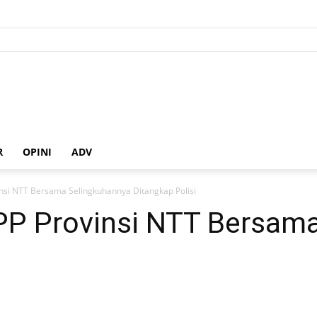
R
OPINI
ADV
insi NTT Bersama Selingkuhannya Ditangkap Polisi
PP Provinsi NTT Bersam