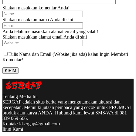
Silakan masukkan komentar Anda!
Silakan masukkan nama Anda di sini
Anda telah memasukkan alamat email yang salah!
Silakan masukkan alamat email Anda di sini
Tulis Nama dan Email (Website jika ada) kalau Ingin Memberi
Komentar!
Tentang Media Ini
SERGAP adalah situs berita yang mengutamakan akurasi dan
kecepatan. Memiliki jutaan pembaca yang cocok untuk PROMOSI
produk atau karya ANDA. Hubungi kami lewat SMS/WA di 081
339 069 666.
Kontak:
idsergap@gmail.com
Ikuti Kami