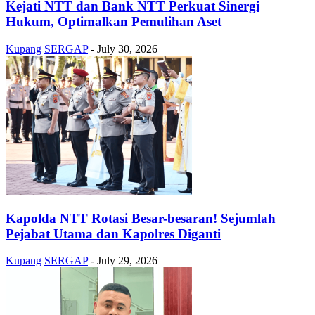
Kejati NTT dan Bank NTT Perkuat Sinergi
Hukum, Optimalkan Pemulihan Aset
Kupang
SERGAP
-
July 30, 2026
Kapolda NTT Rotasi Besar-besaran! Sejumlah
Pejabat Utama dan Kapolres Diganti
Kupang
SERGAP
-
July 29, 2026