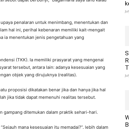
k
Ju
ah upaya penalaran untuk menimbang, menentukan dan
am hal ini, perihal kebenaran memiliki kait-mengait
ena ia menentukan jenis pengetahuan yang
S
densi (TKK). Ia memiliki prasyarat yang mengenai
R
T
yarat tersebut, antara lain: adanya kesesuaian yang
ngan objek yang dirujuknya (realitas).
Ju
u proposisi dikatakan benar jika dan hanya jika hal
lah jika tidak dapat memenuhi realitas tersebut.
an gampang ditemukan dalam praktik sehari-hari.
W
B
“Sejauh mana kesesuaian itu memadai?”, lebih dalam