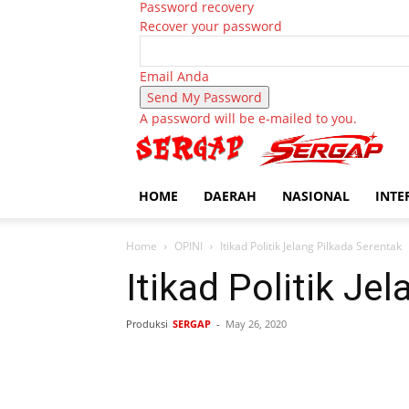
Password recovery
Recover your password
Email Anda
A password will be e-mailed to you.
HOME
DAERAH
NASIONAL
INTE
Home
OPINI
Itikad Politik Jelang Pilkada Serentak
Itikad Politik Je
Produksi
SERGAP
-
May 26, 2020