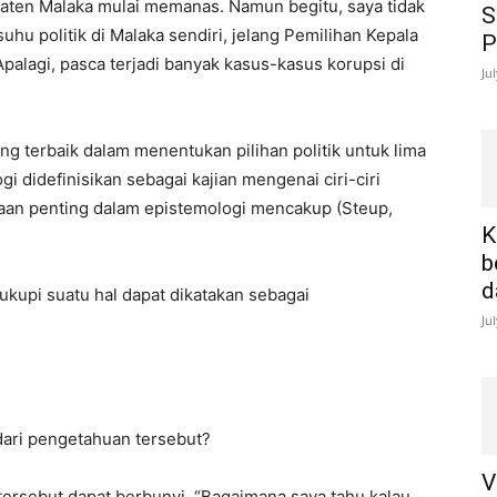
bupaten Malaka mulai memanas. Namun begitu, saya tidak
S
suhu politik di Malaka sendiri, jelang Pemilihan Kepala
P
alagi, pasca terjadi banyak kasus-kasus korupsi di
Ju
 terbaik dalam menentukan pilihan politik untuk lima
i didefinisikan sebagai kajian mengenai ciri-ciri
an penting dalam epistemologi mencakup (Steup,
K
b
d
kupi suatu hal dapat dikatakan sebagai
Ju
dari pengetahuan tersebut?
V
tersebut dapat berbunyi, “Bagaimana saya tahu kalau