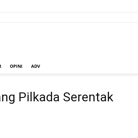
R
OPINI
ADV
lang Pilkada Serentak