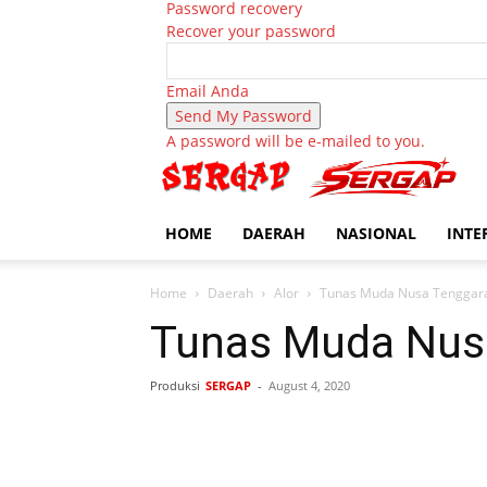
Password recovery
Recover your password
Email Anda
A password will be e-mailed to you.
HOME
DAERAH
NASIONAL
INTE
Home
Daerah
Alor
Tunas Muda Nusa Tenggar
Tunas Muda Nus
Produksi
SERGAP
-
August 4, 2020
Bagikan