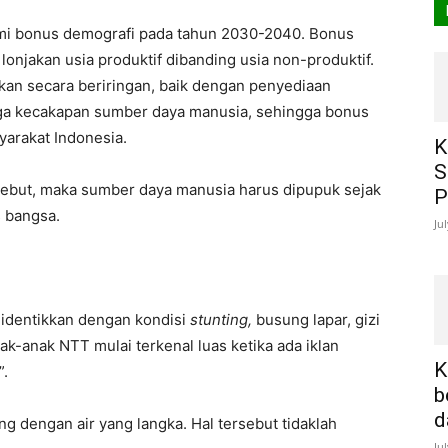
ami bonus demografi pada tahun 2030-2040. Bonus
 lonjakan usia produktif dibanding usia non-produktif.
ukan secara beriringan, baik dengan penyediaan
gga kecakapan sumber daya manusia, sehingga bonus
yarakat Indonesia.
K
S
ebut, maka sumber daya manusia harus dipupuk sejak
P
s bangsa.
Ju
iidentikkan dengan kondisi
stunting,
busung lapar, gizi
anak-anak NTT mulai terkenal luas ketika ada iklan
K
”.
b
d
g dengan air yang langka. Hal tersebut tidaklah
Ju