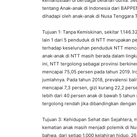
kemanusiaan di berbagai belahan dunia. S
tentang Anak-anak di Indonesia dari BAP
dihadapi oleh anak-anak di Nusa Tenggara T
Tujuan 1: Tanpa Kemiskinan, sekitar 1.146.
lain 1 dari 5 penduduk di NTT merupakan p
terhadap keseluruhan penduduk NTT mencap
anak-anak di NTT masih berada dalam lingk
ini, NTT tergolong sebagai provinsi berkine
mencapai 75,05 persen pada tahun 2019. Iro
jumlahnya. Pada tahun 2018, prevalensi bal
mencapai 7,3 persen, gizi kurang 22,2 pers
lebih dari 40 persen anak di bawah 5 tahu
tergolong rendah jika dibandingkan dengan 
Tujuan 3: Kehidupan Sehat dan Sejahtera, m
kematian anak masih menjadi polemik di 
bahwa, dari setiap 1.000 kelahiran hidup, 2