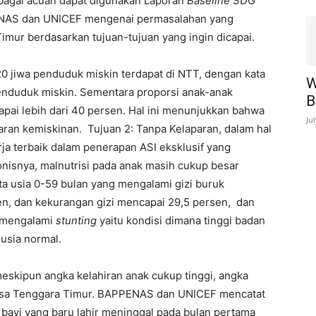
ebagai acuan dapat digunakan Laporan
Baseline
SDG
PENAS dan UNICEF mengenai permasalahan yang
imur berdasarkan tujuan-tujuan yang ingin dicapai.
320 jiwa penduduk miskin terdapat di NTT, dengan kata
W
enduduk miskin. Sementara proporsi anak-anak
B
ai lebih dari 40 persen. Hal ini menunjukkan bahwa
Ju
aran kemiskinan. Tujuan 2: Tanpa Kelaparan, dalam hal
rja terbaik dalam penerapan ASI eksklusif yang
nisnya, malnutrisi pada anak masih cukup besar
ita usia 0-59 bulan yang mengalami gizi buruk
en, dan kekurangan gizi mencapai 29,5 persen, dan
n mengalami
stunting
yaitu kondisi dimana tinggi badan
usia normal.
eskipun angka kelahiran anak cukup tinggi, angka
Nusa Tenggara Timur. BAPPENAS dan UNICEF mencatat
6 bayi yang baru lahir meninggal pada bulan pertama