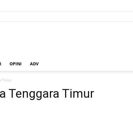
R
OPINI
ADV
a Timur
a Tenggara Timur