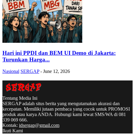
Hari ini PPDI dan BEM UI Demo di Jakarta:
Turunkan Harga...
Nasional
SERGAP
-
June 12, 2026
Tentang Media Ini
SERGAP adalah situs berita yang mengutamakan akurasi dan
kecepatan. Memiliki jutaan pembaca yang cocok untuk PROMOSI
produk atau karya ANDA. Hubungi kami lewat SMS/WA di 081
339 069 666.
Kontak:
idsergap@gmail.com
Ikuti Kami