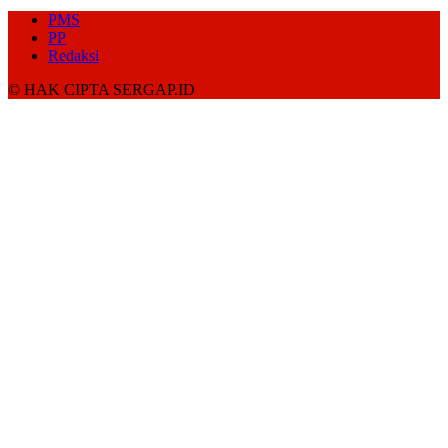
PMS
PP
Redaksi
© HAK CIPTA SERGAP.ID