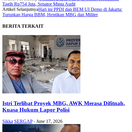
Tagih Rp754 Juta, Senator Minta Audit
Artikel Selanjutnya
Hari ini PPDI dan BEM UI Demo di Jakarta:
Turunkan Harga BBM, Hentikan MBG dan Militer
BERITA TERKAIT
Istri Terlibat Proyek MBG, AWK Merasa Difitnah,
Kuasa Hukum Lapor Polisi
Sikka
SERGAP
-
June 17, 2026