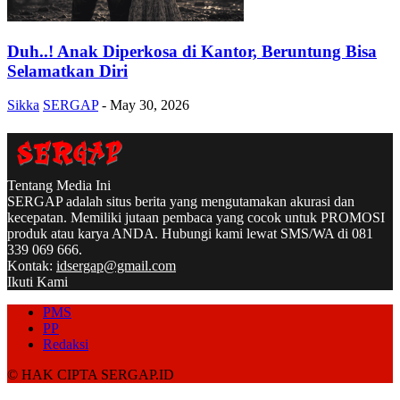
Duh..! Anak Diperkosa di Kantor, Beruntung Bisa
Selamatkan Diri
Sikka
SERGAP
-
May 30, 2026
Tentang Media Ini
SERGAP adalah situs berita yang mengutamakan akurasi dan
kecepatan. Memiliki jutaan pembaca yang cocok untuk PROMOSI
produk atau karya ANDA. Hubungi kami lewat SMS/WA di 081
339 069 666.
Kontak:
idsergap@gmail.com
Ikuti Kami
PMS
PP
Redaksi
© HAK CIPTA SERGAP.ID