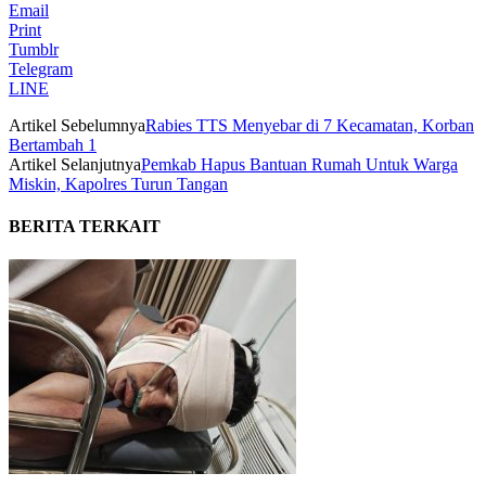
Email
Print
Tumblr
Telegram
LINE
Artikel Sebelumnya
Rabies TTS Menyebar di 7 Kecamatan, Korban
Bertambah 1
Artikel Selanjutnya
Pemkab Hapus Bantuan Rumah Untuk Warga
Miskin, Kapolres Turun Tangan
BERITA TERKAIT