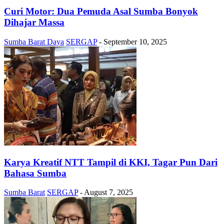
Curi Motor: Dua Pemuda Asal Sumba Bonyok
Dihajar Massa
Sumba Barat Daya
SERGAP
-
September 10, 2025
Karya Kreatif NTT Tampil di KKI, Tagar Pun Dari
Bahasa Sumba
Sumba Barat
SERGAP
-
August 7, 2025