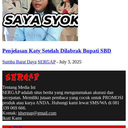
Penjelasan Katy Setelah Dilabrak Bupati SBD
Sumba Barat Daya
SERGAP
-
July 3, 2025
Tentang Media Ini
SERGAP adalah situs berita yang mengutamakan akurasi dan
kecepatan. Memiliki jutaan pembaca yang cocok untuk PROMOSI
produk atau karya ANDA. Hubungi kami lewat SMS/WA di 081
339 069 666.
Kontak:
idsergap@gmail.com
Ikuti Kami
PMS