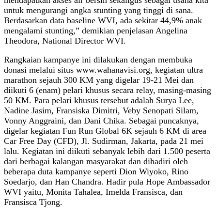
untuk mengurangi angka stunting yang tinggi di sana.
Berdasarkan data baseline WVI, ada sekitar 44,9% anak
mengalami stunting,” demikian penjelasan Angelina
Theodora, National Director WVI.
Rangkaian kampanye ini dilakukan dengan membuka
donasi melalui situs www.wahanavisi.org, kegiatan ultra
marathon sejauh 300 KM yang digelar 19-21 Mei dan
diikuti 6 (enam) pelari khusus secara relay, masing-masing
50 KM. Para pelari khusus tersebut adalah Surya Lee,
Nadine Jasim, Fransiska Dimitri, Veby Senopati Silam,
Vonny Anggraini, dan Dani Chika. Sebagai puncaknya,
digelar kegiatan Fun Run Global 6K sejauh 6 KM di area
Car Free Day (CFD), Jl. Sudirman, Jakarta, pada 21 mei
lalu. Kegiatan ini diikuti sebanyak lebih dari 1.500 peserta
dari berbagai kalangan masyarakat dan dihadiri oleh
beberapa duta kampanye seperti Dion Wiyoko, Rino
Soedarjo, dan Han Chandra. Hadir pula Hope Ambassador
WVI yaitu, Monita Tahalea, Imelda Fransisca, dan
Fransisca Tjong.