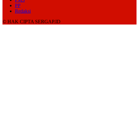
PP
Redaksi
© HAK CIPTA SERGAP.ID