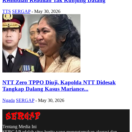
Kemudian Keadilan Tak Kunjung Datang
TTS
SERGAP
-
May 30, 2026
NTT Zero TPPO Diuji, Kapolda NTT Didesak
Tangkap Dalang Kasus Mariance...
Ngada
SERGAP
-
May 30, 2026
Tentang Media Ini
SERGAP adalah situs berita yang mengutamakan akurasi dan