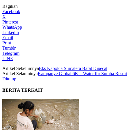
Bagikan
Facebook
X
Pinterest
WhatsApp
Linkedin
Email
Print
Tumblr
Telegram
LINE
Artikel Sebelumnya
Eks Kapolda Sumatera Barat Dipecat
Artikel Selanjutnya
Kampanye Global 6K – Water for Sumba Resmi
Ditutup
BERITA TERKAIT