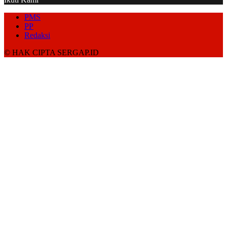
PMS
PP
Redaksi
© HAK CIPTA SERGAP.ID