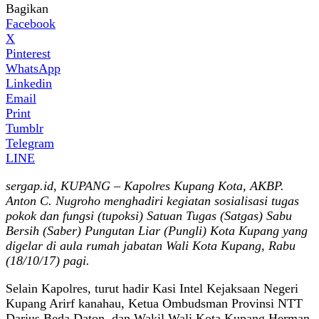
Bagikan
Facebook
X
Pinterest
WhatsApp
Linkedin
Email
Print
Tumblr
Telegram
LINE
sergap.id, KUPANG – Kapolres Kupang Kota, AKBP.
Anton C. Nugroho menghadiri kegiatan sosialisasi tugas
pokok dan fungsi (tupoksi) Satuan Tugas (Satgas) Sabu
Bersih (Saber) Pungutan Liar (Pungli) Kota Kupang yang
digelar di aula rumah jabatan Wali Kota Kupang, Rabu
(18/10/17) pagi.
Selain Kapolres, turut hadir Kasi Intel Kejaksaan Negeri
Kupang Arirf kanahau, Ketua Ombudsman Provinsi NTT
Darius Beda Daton, dan Wakil Wali Kota Kupang Herman