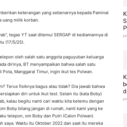
berikan keterangan yang sebenarnya kepada Paminal
K
uang milik korban.
S
P
wab”, tegas YT saat ditemui SERGAP di kediamannya di
Ju
u (17/5/25).
itelepon oleh salah satu anggota paguyuban keluarga
epada dirinya, BT menyampaikan bahwa salah satu
di Pota, Manggarai Timur, ingin ikut tes Polwan.
K
b
m? Terus fisiknya bagus atau tidak? Dia jawab bahwa
d
iapkan diri untuk ikut test. Selain itu (kata Boby)
Ju
wab, kalau begitu nanti cari waktu kita ketemu dengan
om Boby bilang jangan di rumah, nanti kami yang ke
aku
telepon, om Boby dan Putri (Calon Polwan)
 saya. Waktu itu Oktober 2022 dan saat itu mereka