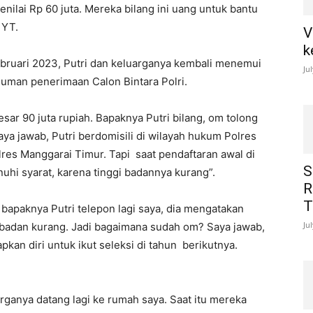
enilai Rp 60 juta. Mereka bilang ini uang untuk bantu
 YT.
V
k
ebruari 2023, Putri dan keluarganya kembali menemui
Ju
uman penerimaan Calon Bintara Polri.
ar 90 juta rupiah. Bapaknya Putri bilang, om tolong
ya jawab, Putri berdomisili di wilayah hukum Polres
lres Manggarai Timur. Tapi saat pendaftaran awal di
S
nuhi syarat, karena tinggi badannya kurang”.
R
T
 bapaknya Putri telepon lagi saya, dia mengatakan
Ju
i badan kurang. Jadi bagaimana sudah om? Saya jawab,
kan diri untuk ikut seleksi di tahun berikutnya.
rganya datang lagi ke rumah saya. Saat itu mereka