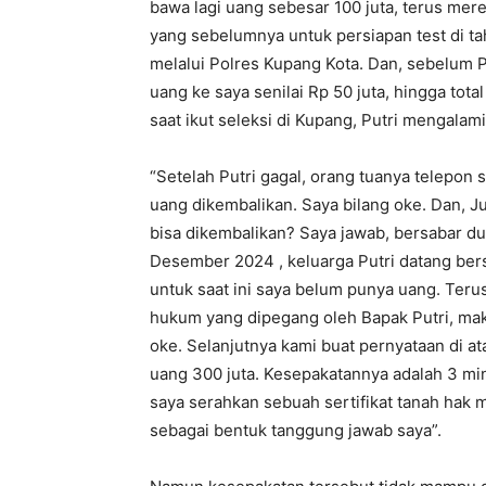
bawa lagi uang sebesar 100 juta, terus mer
yang sebelumnya untuk persiapan test di tah
melalui Polres Kupang Kota. Dan, sebelum P
uang ke saya senilai Rp 50 juta, hingga tot
saat ikut seleksi di Kupang, Putri mengalam
“Setelah Putri gagal, orang tuanya telepon
uang dikembalikan. Saya bilang oke. Dan, J
bisa dikembalikan? Saya jawab, bersabar dul
Desember 2024 , keluarga Putri datang bers
untuk saat ini saya belum punya uang. Ter
hukum yang dipegang oleh Bapak Putri, mak
oke. Selanjutnya kami buat pernyataan di a
uang 300 juta. Kesepakatannya adalah 3 min
saya serahkan sebuah sertifikat tanah hak m
sebagai bentuk tanggung jawab saya”.