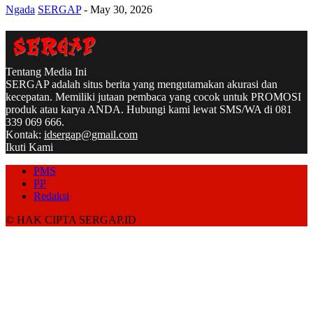
Ngada
SERGAP
-
May 30, 2026
Tentang Media Ini
SERGAP adalah situs berita yang mengutamakan akurasi dan
kecepatan. Memiliki jutaan pembaca yang cocok untuk PROMOSI
produk atau karya ANDA. Hubungi kami lewat SMS/WA di 081
339 069 666.
Kontak:
idsergap@gmail.com
Ikuti Kami
PMS
PP
Redaksi
© HAK CIPTA SERGAP.ID