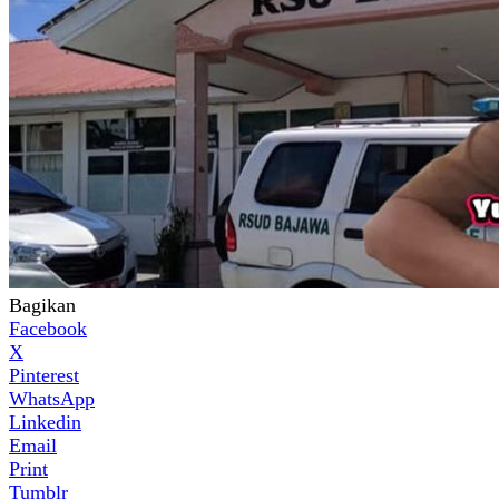
Bagikan
Facebook
X
Pinterest
WhatsApp
Linkedin
Email
Print
Tumblr