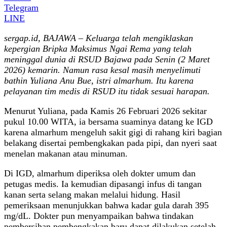
Telegram
LINE
sergap.id, BAJAWA – Keluarga telah mengiklaskan
kepergian Bripka Maksimus Ngai Rema yang telah
meninggal dunia di RSUD Bajawa pada Senin (2 Maret
2026) kemarin.
Namun rasa kesal masih menyelimuti
bathin Yuliana Anu Bue, istri almarhum. Itu karena
pelayanan tim medis di RSUD itu tidak sesuai harapan.
Menurut Yuliana, pada Kamis 26 Februari 2026 sekitar
pukul 10.00 WITA, ia bersama suaminya datang ke IGD
karena almarhum mengeluh sakit gigi di rahang kiri bagian
belakang disertai pembengkakan pada pipi, dan nyeri saat
menelan makanan atau minuman.
‎Di IGD, almarhum diperiksa oleh dokter umum dan
petugas medis. Ia kemudian dipasangi infus di tangan
kanan serta selang makan melalui hidung. Hasil
pemeriksaan menunjukkan bahwa kadar gula darah 395
mg/dL. Dokter pun menyampaikan bahwa tindakan
pembersihan pembengkakan baru dapat dilakukan setelah