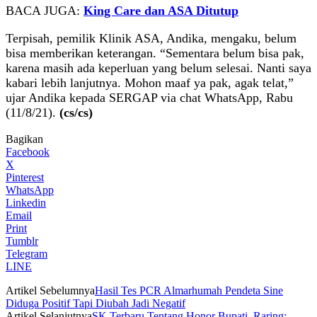
BACA JUGA:
King Care dan ASA Ditutup
Terpisah, pemilik Klinik ASA, Andika, mengaku, belum
bisa memberikan keterangan. “Sementara belum bisa pak,
karena masih ada keperluan yang belum selesai. Nanti saya
kabari lebih lanjutnya. Mohon maaf ya pak, agak telat,”
ujar Andika kepada SERGAP via chat WhatsApp, Rabu
(11/8/21).
(cs/cs)
Bagikan
Facebook
X
Pinterest
WhatsApp
Linkedin
Email
Print
Tumblr
Telegram
LINE
Artikel Sebelumnya
Hasil Tes PCR Almarhumah Pendeta Sine
Diduga Positif Tapi Diubah Jadi Negatif
Artikel Selanjutnya
SK Terbaru Tentang Honor Bupati, Raring: