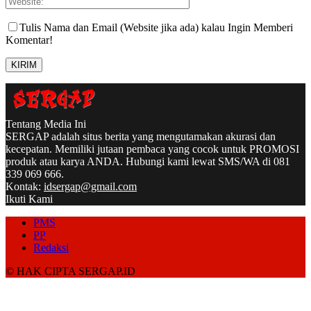
Tulis Nama dan Email (Website jika ada) kalau Ingin Memberi
Komentar!
Tentang Media Ini
SERGAP adalah situs berita yang mengutamakan akurasi dan
kecepatan. Memiliki jutaan pembaca yang cocok untuk PROMOSI
produk atau karya ANDA. Hubungi kami lewat SMS/WA di 081
339 069 666.
Kontak:
idsergap@gmail.com
Ikuti Kami
PMS
PP
Redaksi
© HAK CIPTA SERGAP.ID