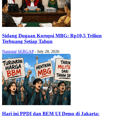
Sidang Dugaan Korupsi MBG: Rp10,5 Triliun
Terbuang Setiap Tahun
Nasional
SERGAP
-
July 28, 2026
Hari ini PPDI dan BEM UI Demo di Jakarta: