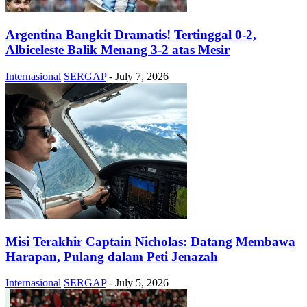
Argentina Bangkit Dramatis! Tertinggal 0-2,
Albiceleste Balik Menang 3-2 atas Mesir
Internasional
SERGAP
-
July 7, 2026
Misi Terakhir Captain Nicholas: Datang Membawa
Harapan, Pulang dalam Peti Jenazah
Internasional
SERGAP
-
July 5, 2026