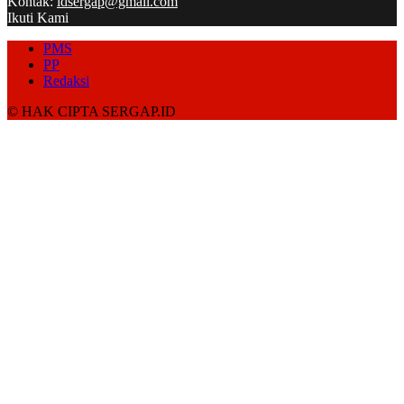
Kontak:
idsergap@gmail.com
Ikuti Kami
PMS
PP
Redaksi
© HAK CIPTA SERGAP.ID