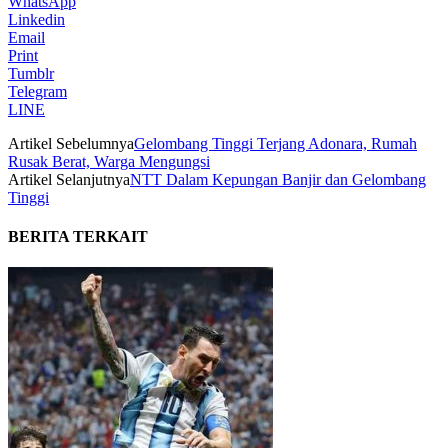
WhatsApp
Linkedin
Email
Print
Tumblr
Telegram
LINE
Artikel Sebelumnya
Gelombang Tinggi Terjang Adonara, Rumah
Rusak Berat, Warga Mengungsi
Artikel Selanjutnya
NTT Dalam Kepungan Banjir dan Gelombang
Tinggi
BERITA TERKAIT