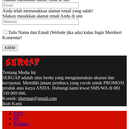
Anda telah memasukkan alamat email yang salah!
Silakan masukkan alamat email Anda di sini
Tulis Nama dan Email (Website jika ada) kalau Ingin Memberi
Komentar!
Tentang Media Ini
SERGAP adalah situs berita yang mengutamakan akurasi dan
kecepatan. Memiliki jutaan pembaca yang cocok untuk PROMOSI
produk atau karya ANDA. Hubungi kami lewat SMS/WA di 081
339 069 666.
Kontak:
idsergap@gmail.com
Ikuti Kami
PMS
PP
Redaksi