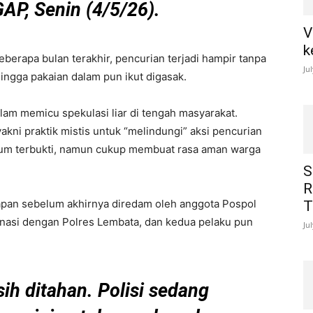
P, Senin (4/5/26).
V
k
erapa bulan terakhir, pencurian terjadi hampir tanpa
Ju
 hingga pakaian dalam pun ikut digasak.
lam memicu spekulasi liar di tengah masyarakat.
akni praktik mistis untuk “melindungi” aksi pencurian
elum terbukti, namun cukup membuat rasa aman warga
S
R
apan sebelum akhirnya diredam oleh anggota Pospol
T
inasi dengan Polres Lembata, dan kedua pelaku pun
Ju
ih ditahan. Polisi sedang