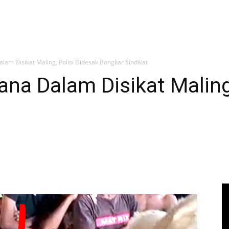
am Disikat Maling, Polisi Didesak Bongkar Sindikat
na Dalam Disikat Maling,
t