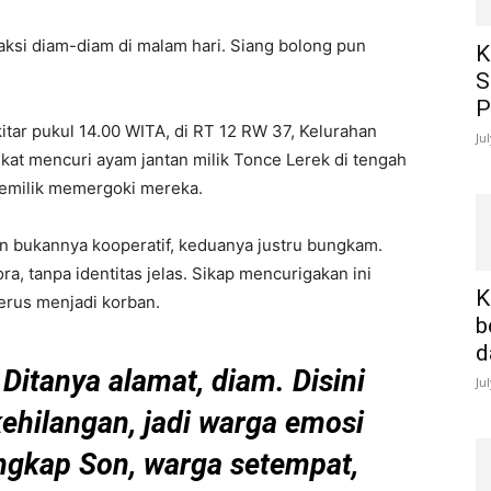
raksi diam-diam di malam hari. Siang bolong pun
K
S
P
kitar pukul 14.00 WITA, di RT 12 RW 37, Kelurahan
Ju
at mencuri ayam jantan milik Tonce Lerek di tengah
h pemilik memergoki mereka.
n bukannya kooperatif, keduanya justru bungkam.
, tanpa identitas jelas. Sikap mencurigakan ini
K
erus menjadi korban.
b
d
Ditanya alamat, diam. Disini
Ju
kehilangan, jadi warga emosi
ungkap Son, warga setempat,