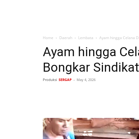
Home
Daerah
Lembata
Ayam hingga Celana Dal
Ayam hingga Cela
Bongkar Sindika
Produksi
SERGAP
-
May 4, 2026
Bagikan