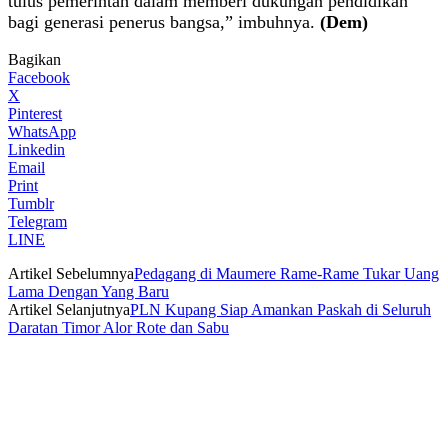
tulus pemerintah dalam memberi dukungan pendidikan
bagi generasi penerus bangsa,” imbuhnya.
(Dem)
Bagikan
Facebook
X
Pinterest
WhatsApp
Linkedin
Email
Print
Tumblr
Telegram
LINE
Artikel Sebelumnya
Pedagang di Maumere Rame-Rame Tukar Uang
Lama Dengan Yang Baru
Artikel Selanjutnya
PLN Kupang Siap Amankan Paskah di Seluruh
Daratan Timor Alor Rote dan Sabu