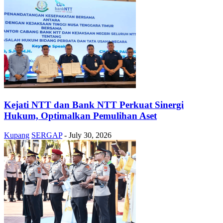
Kejati NTT dan Bank NTT Perkuat Sinergi
Hukum, Optimalkan Pemulihan Aset
Kupang
SERGAP
-
July 30, 2026