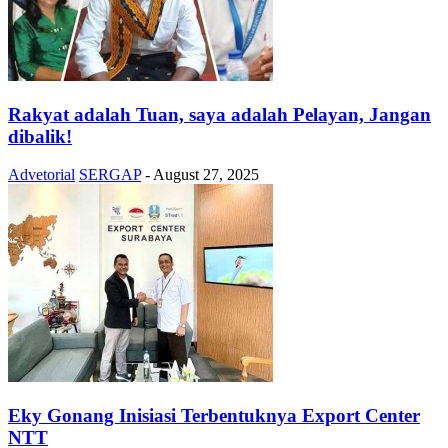
Rakyat adalah Tuan, saya adalah Pelayan, Jangan
dibalik!
Advetorial
SERGAP
-
August 27, 2025
Eky Gonang Inisiasi Terbentuknya Export Center
NTT