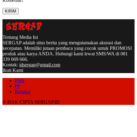
Komentar!
Tentang Media Ini
SERGAP adalah situs berita yang mengutamakan akurasi dan
kecepatan. Memiliki jutaan pembaca yang cocok untuk PROMOSI
produk atau karya ANDA. Hubungi kami lewat SMS/WA di 081
339 069 666.
Kontak:
idsergap@gmail.com
Ikuti Kami
PMS
PP
Redaksi
© HAK CIPTA SERGAP.ID