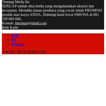
Tentang Media Ini
SERGAP adalah situs berita yang mengutamakan akurasi dan
kecepatan. Memiliki jutaan pembaca yang cocok untuk PROMOSI
produk atau karya ANDA. Hubungi kami lewat SMS/WA di 081
339 069 666.
Kontak:
idsergap@gmail.com
Ikuti Kami
PMS
PP
Redaksi
© HAK CIPTA SERGAP.ID