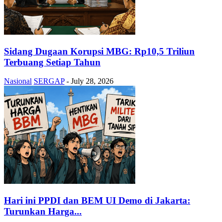
Sidang Dugaan Korupsi MBG: Rp10,5 Triliun
Terbuang Setiap Tahun
Nasional
SERGAP
-
July 28, 2026
Hari ini PPDI dan BEM UI Demo di Jakarta:
Turunkan Harga...