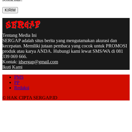
Tentang Media Ini
SERGAP adalah situs berita yang mengutamakan akurasi dan
kecepatan. Memiliki jutaan pembaca yang cocok untuk PROMOSI
produk atau karya ANDA. Hubungi kami lewat SMS/WA di 081
339 069 666.
Kontak:
idsergap@gmail.com
Ikuti Kami
PMS
PP
Redaksi
© HAK CIPTA SERGAP.ID