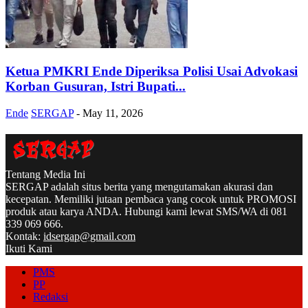
Ketua PMKRI Ende Diperiksa Polisi Usai Advokasi
Korban Gusuran, Istri Bupati...
Ende
SERGAP
-
May 11, 2026
Tentang Media Ini
SERGAP adalah situs berita yang mengutamakan akurasi dan
kecepatan. Memiliki jutaan pembaca yang cocok untuk PROMOSI
produk atau karya ANDA. Hubungi kami lewat SMS/WA di 081
339 069 666.
Kontak:
idsergap@gmail.com
Ikuti Kami
PMS
PP
Redaksi