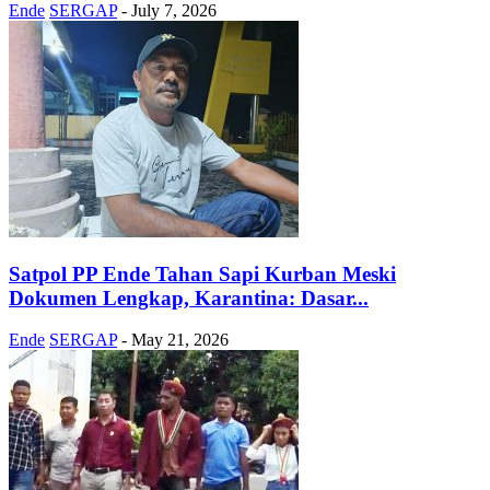
Ende
SERGAP
-
July 7, 2026
Satpol PP Ende Tahan Sapi Kurban Meski
Dokumen Lengkap, Karantina: Dasar...
Ende
SERGAP
-
May 21, 2026