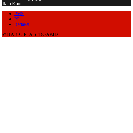
Ikuti Kami
PMS
PP
Redaksi
© HAK CIPTA SERGAP.ID