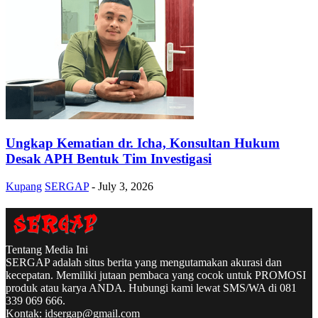
Ungkap Kematian dr. Icha, Konsultan Hukum
Desak APH Bentuk Tim Investigasi
Kupang
SERGAP
-
July 3, 2026
Tentang Media Ini
SERGAP adalah situs berita yang mengutamakan akurasi dan
kecepatan. Memiliki jutaan pembaca yang cocok untuk PROMOSI
produk atau karya ANDA. Hubungi kami lewat SMS/WA di 081
339 069 666.
Kontak:
idsergap@gmail.com