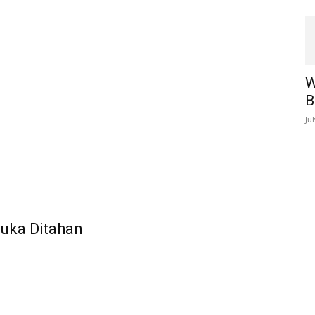
W
B
Ju
uka Ditahan