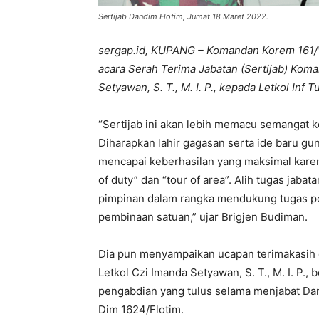
Sertijab Dandim Flotim, Jumat 18 Maret 2022.
sergap.id, KUPANG – Komandan Korem 161/Wi
acara Serah Terima Jabatan (Sertijab) Kom
Setyawan, S. T., M. I. P., kepada Letkol Inf T
“Sertijab ini akan lebih memacu semangat ke
Diharapkan lahir gagasan serta ide baru g
mencapai keberhasilan yang maksimal karena
of duty” dan “tour of area”. Alih tugas jaba
pimpinan dalam rangka mendukung tugas po
pembinaan satuan,” ujar Brigjen Budiman.
Dia pun menyampaikan ucapan terimakasih 
Letkol Czi Imanda Setyawan, S. T., M. I. P., b
pengabdian yang tulus selama menjabat Da
Dim 1624/Flotim.