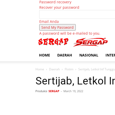
Password recovery
Recover your password
Email Anda
A password will be e-mailed to you.
HOME
DAERAH
NASIONAL
INTE
Home
Daerah
Flotim
Sertijab, Letkol Inf Tungg
Sertijab, Letkol 
Produksi
SERGAP
-
March 19, 2022
Bagikan