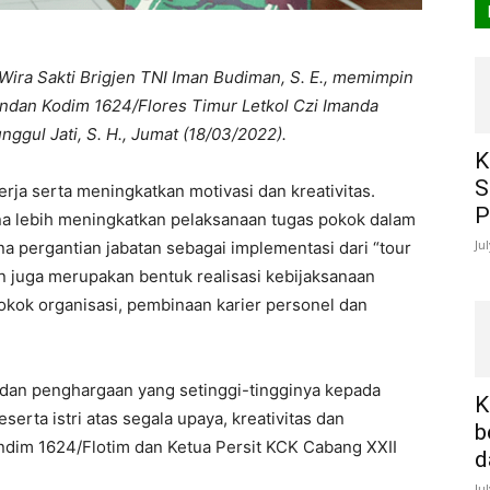
ra Sakti Brigjen TNI Iman Budiman, S. E., memimpin
andan Kodim 1624/Flores Timur Letkol Czi Imanda
unggul Jati, S. H., Jumat (18/03/2022).
K
S
rja serta meningkatkan motivasi dan kreativitas.
P
una lebih meningkatkan pelaksanaan tugas pokok dalam
Ju
 pergantian jabatan sebagai implementasi dari “tour
tan juga merupakan bentuk realisasi kebijaksanaan
kok organisasi, pembinaan karier personel dan
dan penghargaan yang setinggi-tingginya kepada
K
eserta istri atas segala upaya, kreativitas dan
b
ndim 1624/Flotim dan Ketua Persit KCK Cabang XXII
d
Ju