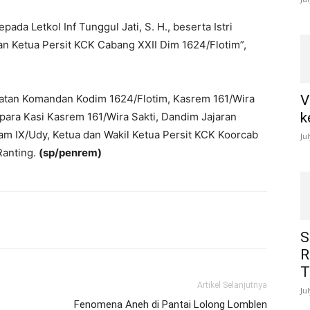
da Letkol Inf Tunggul Jati, S. H., beserta Istri
an Ketua Persit KCK Cabang XXII Dim 1624/Flotim”,
batan Komandan Kodim 1624/Flotim, Kasrem 161/Wira
V
k
., para Kasi Kasrem 161/Wira Sakti, Dandim Jajaran
am IX/Udy, Ketua dan Wakil Ketua Persit KCK Koorcab
Ju
Ranting.
(sp/penrem)
S
R
T
Artikel Selanjutnya
Ju
Fenomena Aneh di Pantai Lolong Lomblen