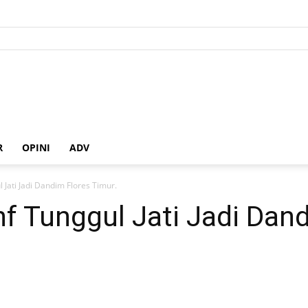
R
OPINI
ADV
ul Jati Jadi Dandim Flores Timur.
Inf Tunggul Jati Jadi Dan