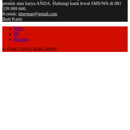
produk atau karya ANDA. Hubungi kami lewat SMS/WA di 081
339 069 666.
Kontak:
idsergap@gmail.com
Ikuti Kami
PMS
PP
Redaksi
© HAK CIPTA SERGAP.ID