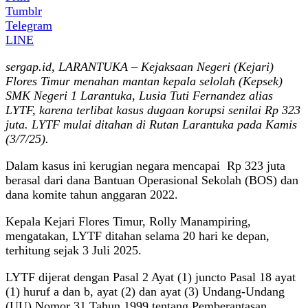
Tumblr
Telegram
LINE
sergap.id, LARANTUKA – Kejaksaan Negeri (Kejari)
Flores Timur menahan mantan kepala selolah (Kepsek)
SMK Negeri 1 Larantuka, Lusia Tuti Fernandez alias
LYTF, karena terlibat kasus dugaan korupsi senilai Rp 323
juta. LYTF mulai ditahan di Rutan Larantuka pada Kamis
(3/7/25).
Dalam kasus ini kerugian negara mencapai Rp 323 juta
berasal dari dana Bantuan Operasional Sekolah (BOS) dan
dana komite tahun anggaran 2022.
Kepala Kejari Flores Timur, Rolly Manampiring,
mengatakan, LYTF ditahan selama 20 hari ke depan,
terhitung sejak 3 Juli 2025.
LYTF dijerat dengan Pasal 2 Ayat (1) juncto Pasal 18 ayat
(1) huruf a dan b, ayat (2) dan ayat (3) Undang-Undang
(UU) Nomor 31 Tahun 1999 tentang Pemberantasan