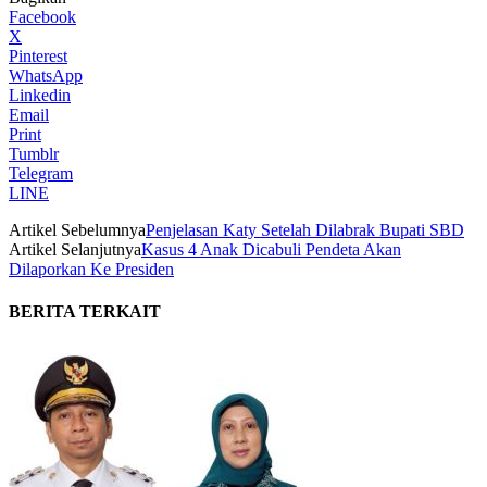
Facebook
X
Pinterest
WhatsApp
Linkedin
Email
Print
Tumblr
Telegram
LINE
Artikel Sebelumnya
Penjelasan Katy Setelah Dilabrak Bupati SBD
Artikel Selanjutnya
Kasus 4 Anak Dicabuli Pendeta Akan
Dilaporkan Ke Presiden
BERITA TERKAIT