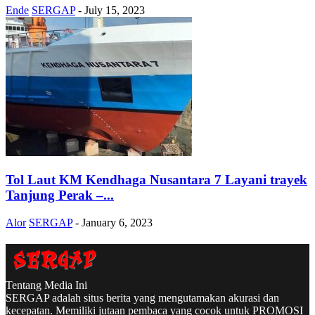
Ende
SERGAP
-
July 15, 2023
Tol Laut KM Kendhaga Nusantara 7 Layani trayek
Tanjung Perak –...
Alor
SERGAP
-
January 6, 2023
Tentang Media Ini
SERGAP adalah situs berita yang mengutamakan akurasi dan
kecepatan. Memiliki jutaan pembaca yang cocok untuk PROMOSI