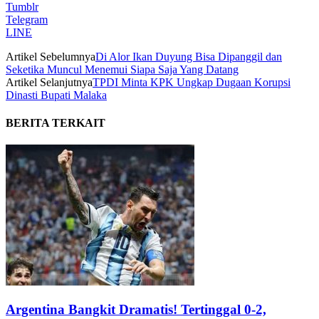
Tumblr
Telegram
LINE
Artikel Sebelumnya
Di Alor Ikan Duyung Bisa Dipanggil dan
Seketika Muncul Menemui Siapa Saja Yang Datang
Artikel Selanjutnya
TPDI Minta KPK Ungkap Dugaan Korupsi
Dinasti Bupati Malaka
BERITA TERKAIT
Argentina Bangkit Dramatis! Tertinggal 0-2,