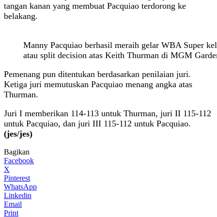
tangan kanan yang membuat Pacquiao terdorong ke
belakang.
Manny Pacquiao berhasil meraih gelar WBA Super kel
atau split decision atas Keith Thurman di MGM Garde
Pemenang pun ditentukan berdasarkan penilaian juri.
Ketiga juri memutuskan Pacquiao menang angka atas
Thurman.
Juri I memberikan 114-113 untuk Thurman, juri II 115-112
untuk Pacquiao, dan juri III 115-112 untuk Pacquiao.
(jes/jes)
Bagikan
Facebook
X
Pinterest
WhatsApp
Linkedin
Email
Print