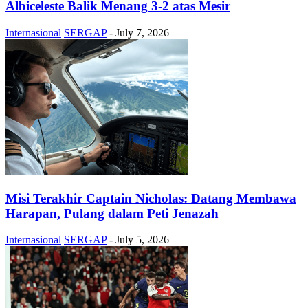
Albiceleste Balik Menang 3-2 atas Mesir
Internasional
SERGAP
-
July 7, 2026
Misi Terakhir Captain Nicholas: Datang Membawa
Harapan, Pulang dalam Peti Jenazah
Internasional
SERGAP
-
July 5, 2026