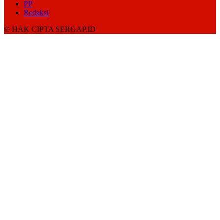
PP
Redaksi
© HAK CIPTA SERGAP.ID