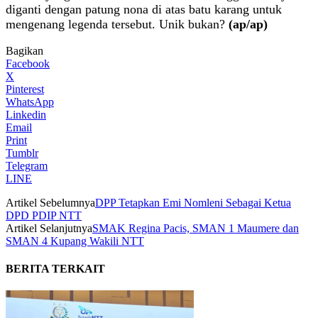
diganti dengan patung nona di atas batu karang untuk
mengenang legenda tersebut. Unik bukan?
(ap/ap)
Bagikan
Facebook
X
Pinterest
WhatsApp
Linkedin
Email
Print
Tumblr
Telegram
LINE
Artikel Sebelumnya
DPP Tetapkan Emi Nomleni Sebagai Ketua
DPD PDIP NTT
Artikel Selanjutnya
SMAK Regina Pacis, SMAN 1 Maumere dan
SMAN 4 Kupang Wakili NTT
BERITA TERKAIT