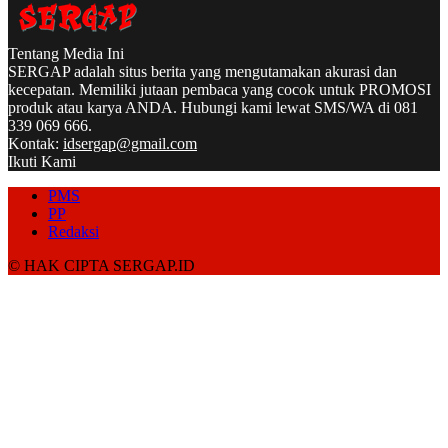
Tentang Media Ini
SERGAP adalah situs berita yang mengutamakan akurasi dan
kecepatan. Memiliki jutaan pembaca yang cocok untuk PROMOSI
produk atau karya ANDA. Hubungi kami lewat SMS/WA di 081
339 069 666.
Kontak:
idsergap@gmail.com
Ikuti Kami
PMS
PP
Redaksi
© HAK CIPTA SERGAP.ID