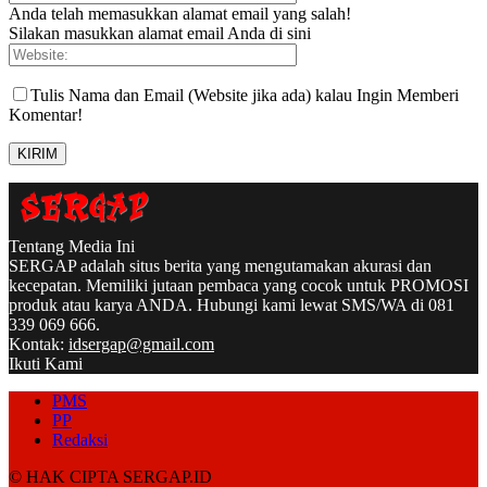
Anda telah memasukkan alamat email yang salah!
Silakan masukkan alamat email Anda di sini
Tulis Nama dan Email (Website jika ada) kalau Ingin Memberi
Komentar!
Tentang Media Ini
SERGAP adalah situs berita yang mengutamakan akurasi dan
kecepatan. Memiliki jutaan pembaca yang cocok untuk PROMOSI
produk atau karya ANDA. Hubungi kami lewat SMS/WA di 081
339 069 666.
Kontak:
idsergap@gmail.com
Ikuti Kami
PMS
PP
Redaksi
© HAK CIPTA SERGAP.ID