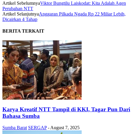
Artikel Sebelumnya
Viktor Bungtilu Laiskodat: Kita Adalah Agen
Perubahan NTT
Artikel Selanjutnya
Anggaran Pilkada Ngada Rp 22 Miliar Lebih,
Dicairkan 4 Tahap
BERITA TERKAIT
Karya Kreatif NTT Tampil di KKI, Tagar Pun Dari
Bahasa Sumba
Sumba Barat
SERGAP
-
August 7, 2025