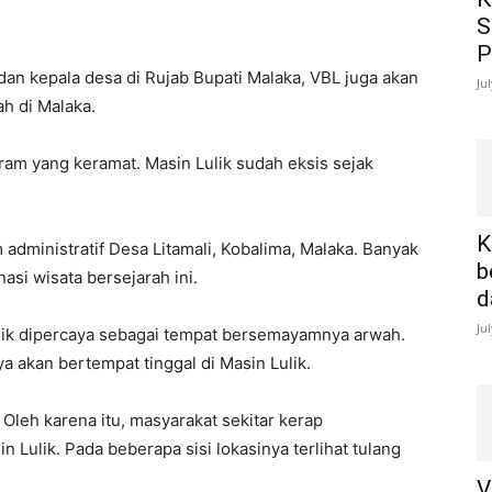
S
P
an kepala desa di Rujab Bupati Malaka, VBL juga akan
Ju
ah di Malaka.
ram yang keramat. Masin Lulik sudah eksis sejak
K
m administratif Desa Litamali, Kobalima, Malaka. Banyak
b
si wisata bersejarah ini.
d
Ju
ik dipercaya sebagai tempat bersemayamnya arwah.
 akan bertempat tinggal di Masin Lulik.
 Oleh karena itu, masyarakat sekitar kerap
 Lulik. Pada beberapa sisi lokasinya terlihat tulang
V