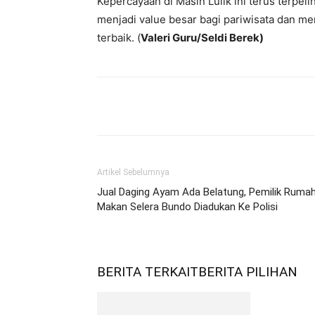
Kepercayaan di Masin Lulik ini terus terpel
menjadi value besar bagi pariwisata dan me
terbaik. (
Valeri Guru/Seldi Berek)
Bagikan
Artikel Sebelumnya
Jual Daging Ayam Ada Belatung, Pemilik Ruma
Makan Selera Bundo Diadukan Ke Polisi
BERITA TERKAIT
BERITA PILIHAN