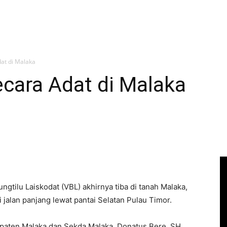
at di Malaka
cara Adat di Malaka
gtilu Laiskodat (VBL) akhirnya tiba di tanah Malaka,
 jalan panjang lewat pantai Selatan Pulau Timor.
paten Malaka dan Sekda Malaka, Donatus Bere, SH