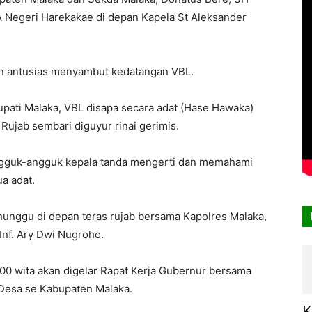
 Negeri Harekakae di depan Kapela St Aleksander
n antusias menyambut kedatangan VBL.
pati Malaka, VBL disapa secara adat (Hase Hawaka)
 Rujab sembari diguyur rinai gerimis.
gguk-angguk kepala tanda mengerti dan memahami
ua adat.
enunggu di depan teras rujab bersama Kapolres Malaka,
Inf. Ary Dwi Nugroho.
9.00 wita akan digelar Rapat Kerja Gubernur bersama
 Desa se Kabupaten Malaka.
K