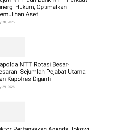
inergi Hukum, Optimalkan
emulihan Aset
ly 30, 2026
apolda NTT Rotasi Besar-
esaran! Sejumlah Pejabat Utama
an Kapolres Diganti
ly 29, 2026
iktor Pertanyakan Agenda Jokowi