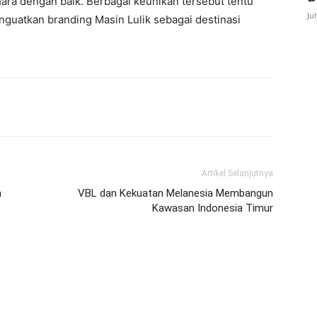
ihara dengan baik. Berbagai keunikan tersebut tentu
Ju
nguatkan branding Masin Lulik sebagai destinasi
Artikel Selanjutnya
h
VBL dan Kekuatan Melanesia Membangun
Kawasan Indonesia Timur