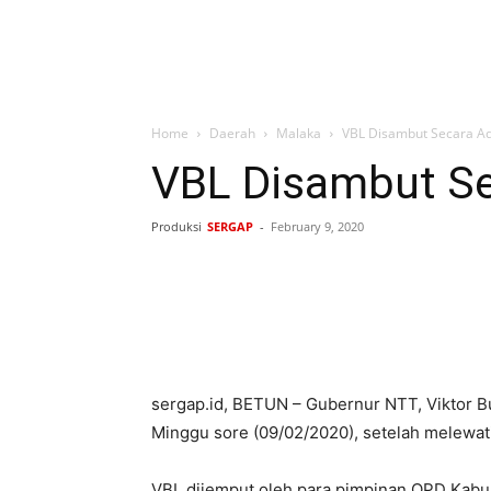
Home
Daerah
Malaka
VBL Disambut Secara Ad
VBL Disambut Se
Produksi
SERGAP
-
February 9, 2020
Bagikan
sergap.id, BETUN – Gubernur NTT, Viktor Bun
Minggu sore (09/02/2020), setelah melewati
VBL dijemput oleh para pimpinan OPD Kabu