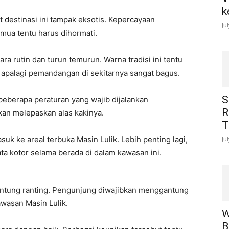
k
 destinasi ini tampak eksotis. Kepercayaan
Ju
ua tentu harus dihormati.
ara rutin dan turun temurun. Warna tradisi ini tentu
, apalagi pemandangan di sekitarnya sangat bagus.
S
beberapa peraturan yang wajib dijalankan
R
an melepaskan alas kakinya.
T
suk ke areal terbuka Masin Lulik. Lebih penting lagi,
Ju
a kotor selama berada di dalam kawasan ini.
gantung ranting. Pengunjung diwajibkan menggantung
wasan Masin Lulik.
W
B