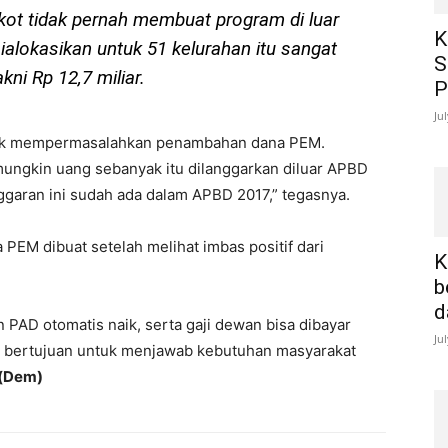
t tidak pernah membuat program di luar
K
ialokasikan untuk 51 kelurahan itu sangat
S
kni Rp 12,7 miliar.
P
Ju
dak mempermasalahkan penambahan dana PEM.
ungkin uang sebanyak itu dilanggarkan diluar APBD
ggaran ini sudah ada dalam APBD 2017,” tegasnya.
PEM dibuat setelah melihat imbas positif dari
K
b
d
 PAD otomatis naik, serta gaji dewan bisa dibayar
Ju
u bertujuan untuk menjawab kebutuhan masyarakat
(Dem)