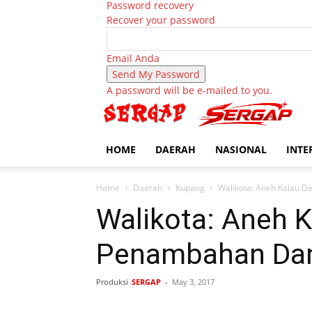
Password recovery
Recover your password
Email Anda
A password will be e-mailed to you.
HOME
DAERAH
NASIONAL
INTE
Home
Daerah
Kupang
Walikota: Aneh Kalau 
Walikota: Aneh 
Penambahan Da
Produksi
SERGAP
-
May 3, 2017