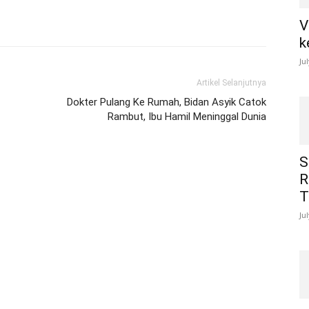
V
k
Ju
Artikel Selanjutnya
Dokter Pulang Ke Rumah, Bidan Asyik Catok
Rambut, Ibu Hamil Meninggal Dunia
S
R
T
Ju