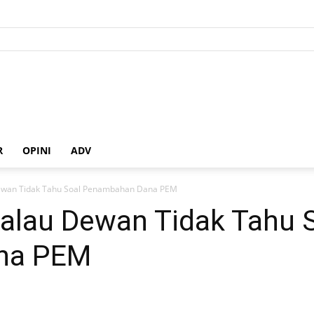
R
OPINI
ADV
Dewan Tidak Tahu Soal Penambahan Dana PEM
Kalau Dewan Tidak Tahu 
na PEM