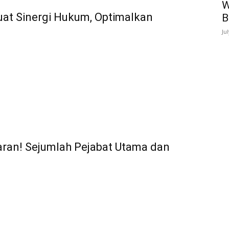
W
at Sinergi Hukum, Optimalkan
B
Ju
aran! Sejumlah Pejabat Utama dan