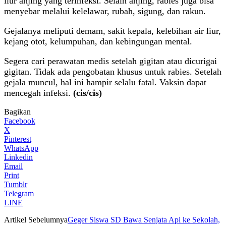
liur anjing yang terinfeksi. Selain anjing, rabies juga bisa
menyebar melalui kelelawar, rubah, sigung, dan rakun.
Gejalanya meliputi demam, sakit kepala, kelebihan air liur,
kejang otot, kelumpuhan, dan kebingungan mental.
Segera cari perawatan medis setelah gigitan atau dicurigai
gigitan. Tidak ada pengobatan khusus untuk rabies. Setelah
gejala muncul, hal ini hampir selalu fatal. Vaksin dapat
mencegah infeksi.
(cis/cis)
Bagikan
Facebook
X
Pinterest
WhatsApp
Linkedin
Email
Print
Tumblr
Telegram
LINE
Artikel Sebelumnya
Geger Siswa SD Bawa Senjata Api ke Sekolah,