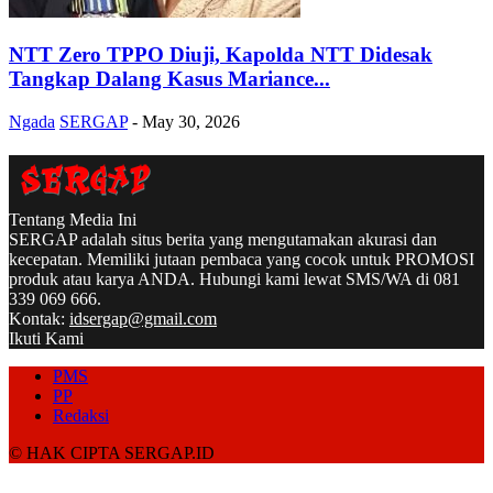
NTT Zero TPPO Diuji, Kapolda NTT Didesak
Tangkap Dalang Kasus Mariance...
Ngada
SERGAP
-
May 30, 2026
Tentang Media Ini
SERGAP adalah situs berita yang mengutamakan akurasi dan
kecepatan. Memiliki jutaan pembaca yang cocok untuk PROMOSI
produk atau karya ANDA. Hubungi kami lewat SMS/WA di 081
339 069 666.
Kontak:
idsergap@gmail.com
Ikuti Kami
PMS
PP
Redaksi
© HAK CIPTA SERGAP.ID