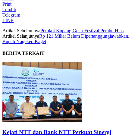
Print
Tumblr
Telegram
LINE
Artikel Sebelumnya
Pemkot Kupang Gelar Festival Perahu Hias
Artikel Selanjutnya
Rp 121 Miliar Belum Dipertanggungjawabkan,
Bupati Nagekeo Kaget
BERITA TERKAIT
Kejati NTT dan Bank NTT Perkuat Sinergi